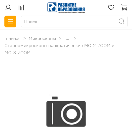
Главная
Микроскопы
...
Стереомикроскопы панкратические МС-2-ZOOM и
МС-3-ZOOM