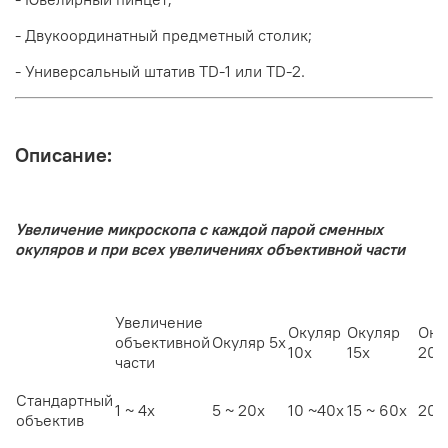
- Двукоординатный предметный столик;
- Универсальный штатив TD-1 или TD-2.
Описание:
Увеличение микроскопа с каждой парой сменных
окуляров и при всех увеличениях объективной части
Увеличение
Окуляр
Окуляр
Оку
объективной
Окуляр 5х
10х
15х
20х
части
Стандартный
1 ~ 4х
5 ~ 20х
10 ~40х
15 ~ 60х
20~
объектив