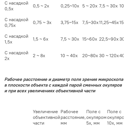
С насадкой
0,5 ~ 2х
0,25~10х
5 ~ 20х
7,5 ~ 30х
10~
0,5х
С насадкой
0,75 ~ 3х
3,75~15х
7,5~30х
11,25~45х
15~
0,75х
С насадкой
1,5 ~ 6х
7,5 ~ 30х
15~60х
22,5~90х
30~
1,5х
С насадкой
2 ~ 8х
10 ~ 40х
20~80х
30 ~ 120х
40~
2х
Рабочее расстояние и диаметр поля зрения микроскопа
в плоскости объекта с каждой парой сменных окуляров
и при всех увеличениях объективной части
Увеличение
Рабочее
Поле с
Поле с
объективной
расстояние,
окуляром
окуляром
части
мм
5х, мм
10х, мм