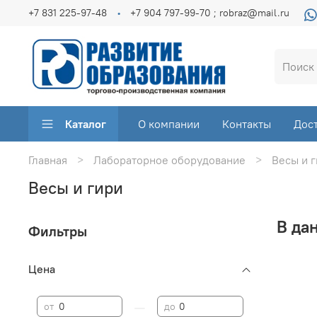
+7 831 225-97-48
+7 904 797-99-70 ; robraz@mail.ru
Каталог
О компании
Контакты
Дос
Главная
Лабораторное оборудование
Весы и 
Весы и гири
В да
Фильтры
Цена
—
от
до