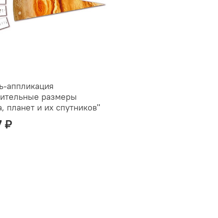
ь-аппликация
нительные размеры
, планет и их спутников"
7 ₽