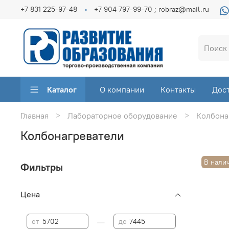
+7 831 225-97-48
+7 904 797-99-70 ; robraz@mail.ru
Каталог
О компании
Контакты
Дос
Главная
Лабораторное оборудование
Колбона
Колбонагреватели
В нали
Фильтры
Цена
—
от
до