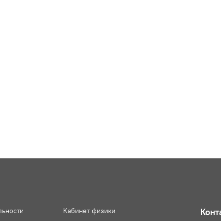
льности
Кабинет физики
Конт