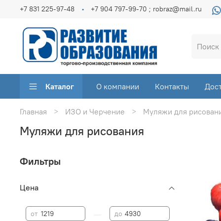
+7 831 225-97-48
+7 904 797-99-70 ; robraz@mail.ru
Каталог
О компании
Контакты
Дос
Главная
ИЗО и Черчение
Муляжи для рисован
Муляжи для рисования
Фильтры
Цена
—
от
до