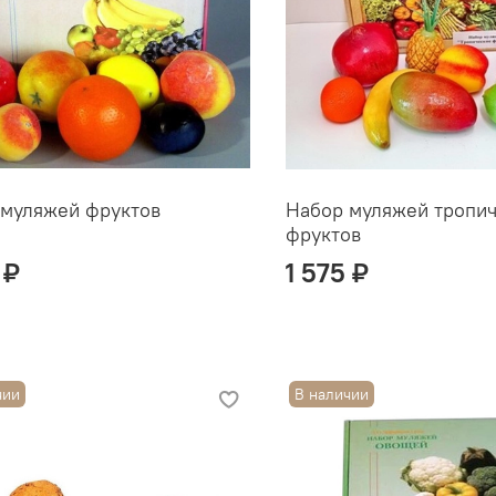
 муляжей фруктов
Набор муляжей тропи
фруктов
 ₽
1 575 ₽
чии
В наличии