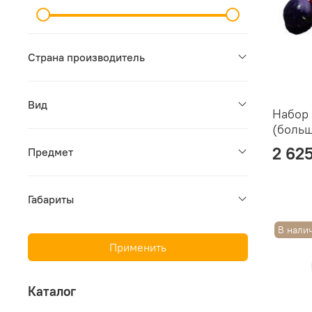
Страна производитель
Вид
Набор
(боль
2 62
Предмет
Габариты
В нали
Применить
Каталог