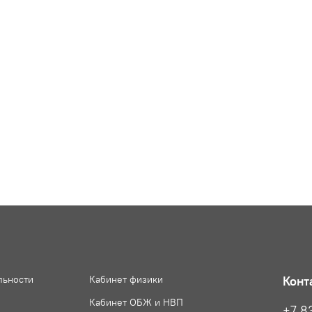
льности
Кабинет физики
Конт
Кабинет ОБЖ и НВП
+7 8