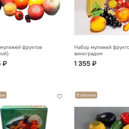
 муляжей фруктов
Набор муляжей фрукто
шой)
виноградом
5 ₽
1 355 ₽
чии
В наличии