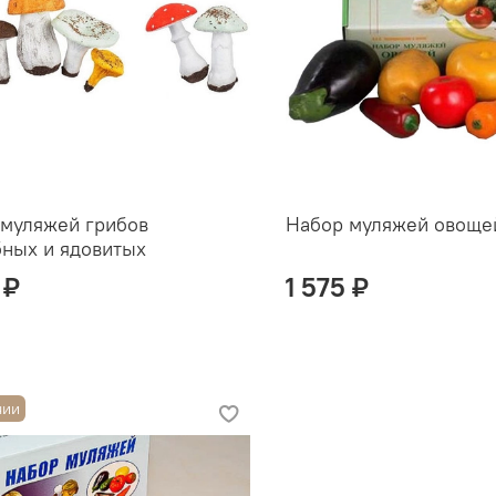
 муляжей грибов
Набор муляжей овоще
ных и ядовитых
 ₽
1 575 ₽
чии