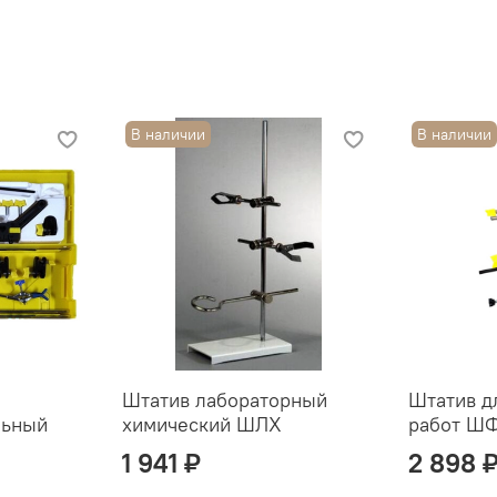
В наличии
В наличии
Штатив лабораторный
Штатив д
льный
химический ШЛХ
работ Ш
1 941 ₽
2 898 