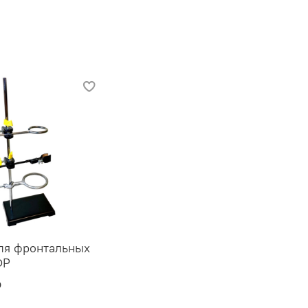
ля фронтальных
ФР
₽