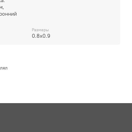
а.
м,
оронний
Размеры
0.8x0.9
влял