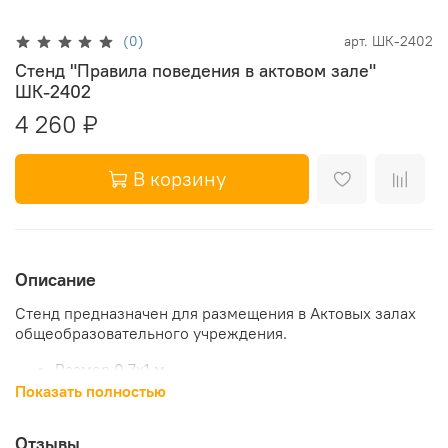
(0)
арт.
ШК-2402
Стенд "Правила поведения в актовом зале"
ШК-2402
4 260 ₽
В корзину
Описание
Стенд предназначен для размещения в Актовых залах
общеобразовательного учреждения.
Размер 0,7х1 м.
2 кармана формата А4
Показать полностью
ПВХ-пластик 3мм
пленка с фотопечатью 720 dpi
Отзывы