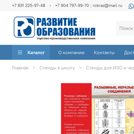
+7 831 225-97-48
+7 904 797-99-70 ; robraz@mail.ru
Каталог
О компании
Контакты
Дос
Главная
Стенды в школу
Стенды для ИЗО и че