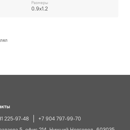
Размеры
0.9x1.2
влял
акты
31 225-97-48
+7 904 797-99-70
Чаадаева 5, офис 214, Нижний Новгород, 603035,