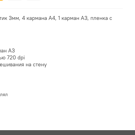
ик 3мм, 4 кармана А4, 1 карман А3, пленка с
ман А3
ью 720 dpi
ешивания на стену
влял