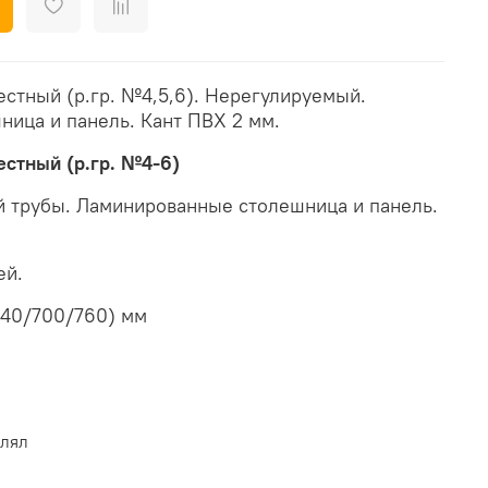
естный (р.гр. №4,5,6). Нерегулируемый.
ица и панель. Кант ПВХ 2 мм.
естный (р.гр. №4-6)
й трубы. Ламинированные столешница и панель.
ей.
640/700/760) мм
влял