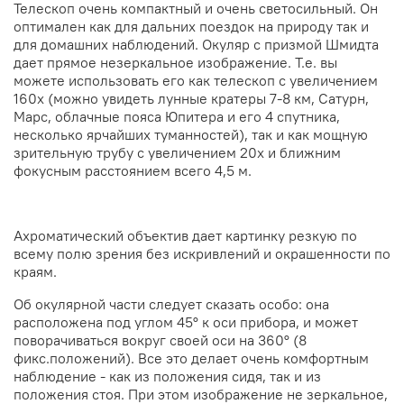
Телескоп очень компактный и очень светосильный. Он
оптимален как для дальних поездок на природу так и
для домашних наблюдений. Окуляр с призмой Шмидта
дает прямое незеркальное изображение. Т.е. вы
можете использовать его как телескоп с увеличением
160х (можно увидеть лунные кратеры 7-8 км, Сатурн,
Марс, облачные пояса Юпитера и его 4 спутника,
несколько ярчайших туманностей), так и как мощную
зрительную трубу с увеличением 20х и ближним
фокусным расстоянием всего 4,5 м.
Ахроматический объектив дает картинку резкую по
всему полю зрения без искривлений и окрашенности по
краям.
Об окулярной части следует сказать особо: она
расположена под углом 45° к оси прибора, и может
поворачиваться вокруг своей оси на 360° (8
фикс.положений). Все это делает очень комфортным
наблюдение - как из положения сидя, так и из
положения стоя. При этом изображение не зеркальное,