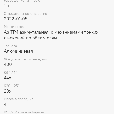
Разрешение, угл. сек.
1.5
Относительное отверстие
2022-01-05
Монтировка
Аз TP4 азимутальная, с механизмами тонких
движений по обеим осям
Тренога
Алюминиевая
Фокусное расстояние, мм
400
К9 1,25”
44x
К20 1,25”
20x
Масса в сборе, кг
4
К9 1,25” и линза Барлоу